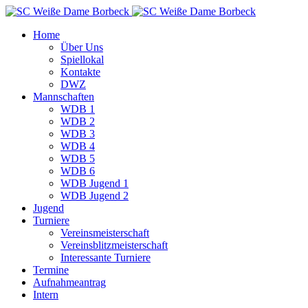
Home
Über Uns
Spiellokal
Kontakte
DWZ
Mannschaften
WDB 1
WDB 2
WDB 3
WDB 4
WDB 5
WDB 6
WDB Jugend 1
WDB Jugend 2
Jugend
Turniere
Vereinsmeisterschaft
Vereinsblitzmeisterschaft
Interessante Turniere
Termine
Aufnahmeantrag
Intern