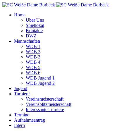
Home
Über Uns
Spiellokal
Kontakte
DWZ
Mannschaften
WDB 1
WDB 2
WDB 3
WDB 4
WDB 5
WDB 6
WDB Jugend 1
WDB Jugend 2
Jugend
Turniere
Vereinsmeisterschaft
Vereinsblitzmeisterschaft
Interessante Turniere
Termine
Aufnahmeantrag
Intern