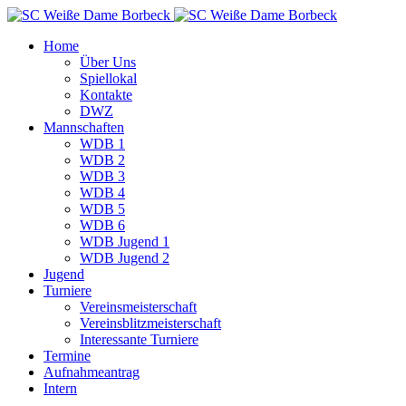
Home
Über Uns
Spiellokal
Kontakte
DWZ
Mannschaften
WDB 1
WDB 2
WDB 3
WDB 4
WDB 5
WDB 6
WDB Jugend 1
WDB Jugend 2
Jugend
Turniere
Vereinsmeisterschaft
Vereinsblitzmeisterschaft
Interessante Turniere
Termine
Aufnahmeantrag
Intern