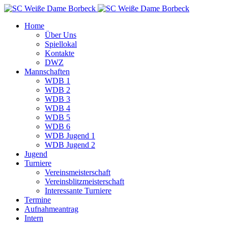
Home
Über Uns
Spiellokal
Kontakte
DWZ
Mannschaften
WDB 1
WDB 2
WDB 3
WDB 4
WDB 5
WDB 6
WDB Jugend 1
WDB Jugend 2
Jugend
Turniere
Vereinsmeisterschaft
Vereinsblitzmeisterschaft
Interessante Turniere
Termine
Aufnahmeantrag
Intern